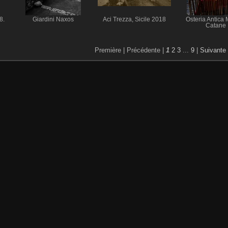
8.
Giardini Naxos
Aci Trezza, Sicile 2018
Osteria Antica 
Catane
Première |
Précédente |
1
2
3
...
9
|
Suivante