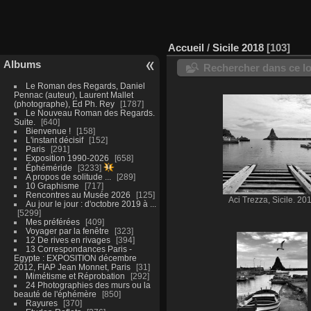
Accueil
/
Sicile 2018
103
Albums
Rechercher dans ce lo
Le Roman des Regards, Daniel
Pennac (auteur), Laurent Mallet
(photographe), Ed Ph. Rey
1787
Le Nouveau Roman des Regards.
Suite.
640
Bienvenue !
158
L'instant décisif
152
Paris
291
Exposition 1990-2026
658
Éphéméride
3233
A propos de solitude ...
289
10 Graphisme
717
Rencontres au Musée 2026
125
Aci Trezza, Sicile. 20
Au jour le jour : d'octobre 2019 à ...
5299
Mes préférées
409
Voyager par la fenêtre
323
12 De rives en rivages
394
13 Correspondances Paris -
Egypte : EXPOSITION décembre
2012, FIAP Jean Monnet, Paris
31
Mimétisme et Réprobation
292
24 Photographies des murs ou la
beauté de l'éphémère
850
Rayures
370