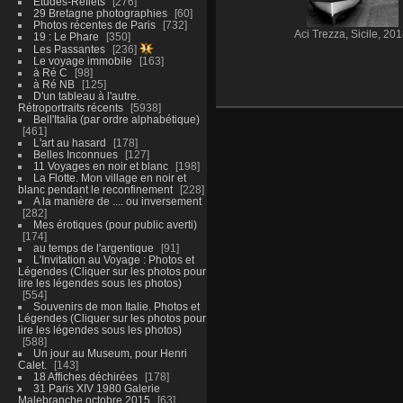
Etudes-Reflets
276
29 Bretagne photographies
60
Photos récentes de Paris
732
Aci Trezza, Sicile, 201
19 : Le Phare
350
Les Passantes
236
Le voyage immobile
163
à Ré C
98
à Ré NB
125
D'un tableau à l'autre.
Rétroportraits récents
5938
Bell'Italia (par ordre alphabétique)
461
L'art au hasard
178
Belles Inconnues
127
11 Voyages en noir et blanc
198
La Flotte. Mon village en noir et
blanc pendant le reconfinement
228
A la manière de .... ou inversement
282
Mes érotiques (pour public averti)
174
au temps de l'argentique
91
L'Invitation au Voyage : Photos et
Légendes (Cliquer sur les photos pour
lire les légendes sous les photos)
554
Souvenirs de mon Italie. Photos et
Légendes (Cliquer sur les photos pour
lire les légendes sous les photos)
588
Un jour au Museum, pour Henri
Calet.
143
18 Affiches déchirées
178
31 Paris XIV 1980 Galerie
Malebranche octobre 2015
63