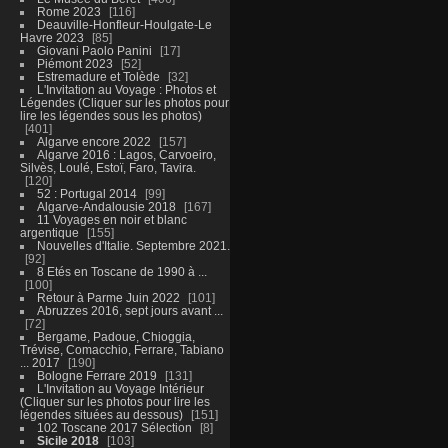
Rome 2023
116
Deauville-Honfleur-Houlgate-Le
Havre 2023
85
Giovani Paolo Panini
17
Piémont 2023
52
Estremadure et Tolède
32
L'Invitation au Voyage : Photos et
Légendes (Cliquer sur les photos pour
lire les légendes sous les photos)
401
Algarve encore 2022
157
Algarve 2016 : Lagos, Carvoeiro,
Silvès, Loulé, Estoï, Faro, Tavira.
120
52 : Portugal 2014
99
Algarve-Andalousie 2018
167
11 Voyages en noir et blanc
argentique
155
Nouvelles d'Italie. Septembre 2021.
92
8 Etés en Toscane de 1990 à ...
100
Retour à Parme Juin 2022
101
Abruzzes 2016, sept jours avant ...
72
Bergame, Padoue, Chioggia,
Trévise, Comacchio, Ferrare, Tabiano
... 2017
190
Bologne Ferrare 2019
131
L'Invitation au Voyage Intérieur
(Cliquer sur les photos pour lire les
légendes situées au dessous)
151
102 Toscane 2017 Sélection
8
Sicile 2018
103