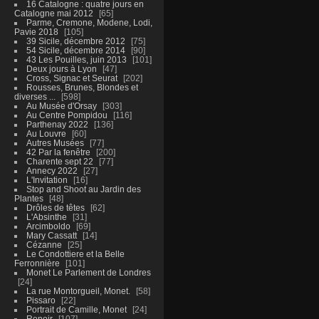
16 Catalogne : quatre jours en
Catalogne mai 2012
65
Parme, Cremone, Modene, Lodi,
Pavie 2018
105
39 Sicile, décembre 2012
75
54 Sicile, décembre 2014
90
43 Les Pouilles, juin 2013
101
Deux jours à Lyon
47
Cross, Signac et Seurat
202
Rousses, Brunes, Blondes et
diverses ...
598
Au Musée d'Orsay
303
Au Centre Pompidou
116
Parthenay 2022
136
Au Louvre
60
Autres Musées
77
42 Par la fenêtre
200
Charente sept 22
77
Annecy 2022
27
L'Invitation
16
Stop and Shoot au Jardin des
Plantes
48
Drôles de têtes
62
L'Absinthe
31
Arcimboldo
69
Mary Cassatt
14
Cézanne
25
Le Condottiere et la Belle
Ferronnière
101
Monet Le Parlement de Londres
24
La rue Montorgueil, Monet.
58
Pissaro
22
Portrait de Camille, Monet
24
Renoir
107