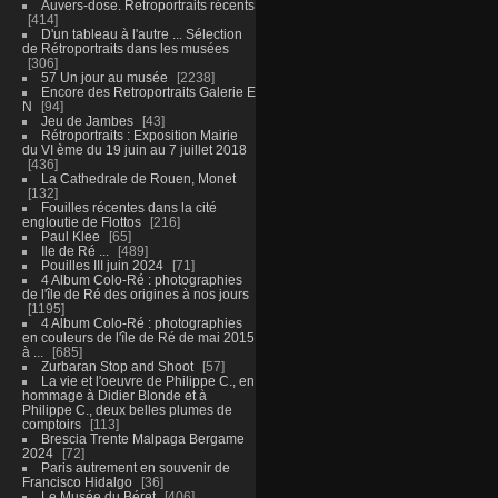
Auvers-dose. Retroportraits récents
414
D'un tableau à l'autre ... Sélection
de Rétroportraits dans les musées
306
57 Un jour au musée
2238
Encore des Retroportraits Galerie E
N
94
Jeu de Jambes
43
Rétroportraits : Exposition Mairie
du VI ème du 19 juin au 7 juillet 2018
436
La Cathedrale de Rouen, Monet
132
Fouilles récentes dans la cité
engloutie de Flottos
216
Paul Klee
65
Ile de Ré ...
489
Pouilles III juin 2024
71
4 Album Colo-Ré : photographies
de l'île de Ré des origines à nos jours
1195
4 Album Colo-Ré : photographies
en couleurs de l'île de Ré de mai 2015
à ...
685
Zurbaran Stop and Shoot
57
La vie et l'oeuvre de Philippe C., en
hommage à Didier Blonde et à
Philippe C., deux belles plumes de
comptoirs
113
Brescia Trente Malpaga Bergame
2024
72
Paris autrement en souvenir de
Francisco Hidalgo
36
Le Musée du Béret
406