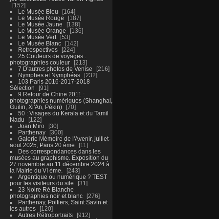
152
Le Musée Bleu
164
Le Musée Rouge
187
Le Musée Jaune
138
Le Musée Orange
136
Le Musée Vert
53
Le Musée Blanc
142
Retrospectives
224
25 Couleurs de voyages :
photographies couleur
213
7 D'autres photos de Venise
216
Nymphes et Nymphéas
232
103 Paris 2016-2017-2018
Sélection
91
9 Retour de Chine 2011 :
photographies numériques (Shanghai,
Guilin, Xi'An, Pékin)
70
50 : Visages du Kerala et du Tamil
Nadu
122
Joan Miro
30
Parthenay
300
Galerie Mémoire de l'Avenir, juillet-
aout 2025, Paris 20 ème
11
Des correspondances dans les
musées au graphisme. Exposition du
27 novembre au 11 décembre 2024 à
la Mairie du VI ème.
243
Argentique ou numérique ? TEST
pour les visiteurs du site
31
23 Noire Ré Blanche
photographies noir et blanc
276
Parthenay, Poitiers, Saint Savin et
les autres
120
Autres Rétroportraits
912