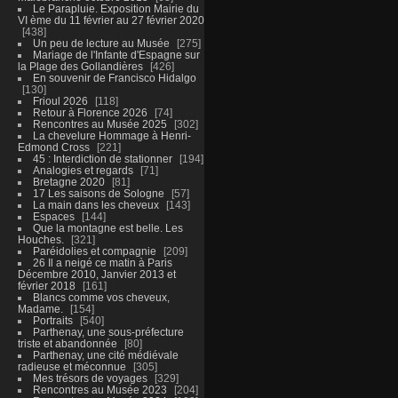
Le Parapluie. Exposition Mairie du
VI ème du 11 février au 27 février 2020
438
Un peu de lecture au Musée
275
Mariage de l'Infante d'Espagne sur
la Plage des Gollandières
426
En souvenir de Francisco Hidalgo
130
Frioul 2026
118
Retour à Florence 2026
74
Rencontres au Musée 2025
302
La chevelure Hommage à Henri-
Edmond Cross
221
45 : Interdiction de stationner
194
Analogies et regards
71
Bretagne 2020
81
17 Les saisons de Sologne
57
La main dans les cheveux
143
Espaces
144
Que la montagne est belle. Les
Houches.
321
Paréidolies et compagnie
209
26 Il a neigé ce matin à Paris
Décembre 2010, Janvier 2013 et
février 2018
161
Blancs comme vos cheveux,
Madame.
154
Portraits
540
Parthenay, une sous-préfecture
triste et abandonnée
80
Parthenay, une cité médiévale
radieuse et méconnue
305
Mes trésors de voyages
329
Rencontres au Musée 2023
204