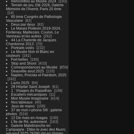
Rencontres au Musée 2024
193
Terrain de jeu, Eté 2026, Galerie
Mémoire de l'Avenir, Paris 20 ème
14
60 ème Congrès de Pathologie
Vasculaire
82
Deux par deux
92
Le Marais Poitevin 2019-2024.
Fontenay, Maillezais, Coulon, Le
Vanneau et les autres
262
44 La Charente de Jacques
Chardonne 2013
70
Portraits volés
232
Le Musée Noir et Blanc en
couleurs
181
Fort belles
185
Stop and Shoot
433
Correspondances au Musée
859
Deauville aout 2025
133
Naples, Procida et Paestum, 2025
162
Lazio 2025
94
28 Hôpital Saint Joseph
61
1 : Visages du Rajasthan
148
Escaliers mécaniques
11
Mon Musée Imaginaire
414
Nos tableaux
40
Jeux de mains
106
37 de mon i-phone 5/6 : galerie
photos
524
12 De rives en rivages
140
L'Ile de Ré, autrement.
163
Galerie Malebranche en
Campagne : Dites-le avec des fleurs;
juil-aout 2025 79290 Val en Vignes