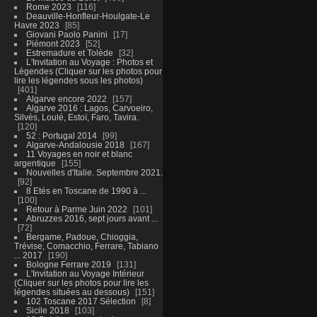
Rome 2023
116
Deauville-Honfleur-Houlgate-Le
Havre 2023
85
Giovani Paolo Panini
17
Piémont 2023
52
Estremadure et Tolède
32
L'Invitation au Voyage : Photos et
Légendes (Cliquer sur les photos pour
lire les légendes sous les photos)
401
Algarve encore 2022
157
Algarve 2016 : Lagos, Carvoeiro,
Silvès, Loulé, Estoï, Faro, Tavira.
120
52 : Portugal 2014
99
Algarve-Andalousie 2018
167
11 Voyages en noir et blanc
argentique
155
Nouvelles d'Italie. Septembre 2021.
92
8 Etés en Toscane de 1990 à ...
100
Retour à Parme Juin 2022
101
Abruzzes 2016, sept jours avant ...
72
Bergame, Padoue, Chioggia,
Trévise, Comacchio, Ferrare, Tabiano
... 2017
190
Bologne Ferrare 2019
131
L'Invitation au Voyage Intérieur
(Cliquer sur les photos pour lire les
légendes situées au dessous)
151
102 Toscane 2017 Sélection
8
Sicile 2018
103