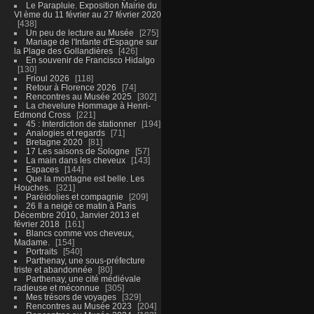
Le Parapluie. Exposition Mairie du
VI ème du 11 février au 27 février 2020
438
Un peu de lecture au Musée
275
Mariage de l'Infante d'Espagne sur
la Plage des Gollandières
426
En souvenir de Francisco Hidalgo
130
Frioul 2026
118
Retour à Florence 2026
74
Rencontres au Musée 2025
302
La chevelure Hommage à Henri-
Edmond Cross
221
45 : Interdiction de stationner
194
Analogies et regards
71
Bretagne 2020
81
17 Les saisons de Sologne
57
La main dans les cheveux
143
Espaces
144
Que la montagne est belle. Les
Houches.
321
Paréidolies et compagnie
209
26 Il a neigé ce matin à Paris
Décembre 2010, Janvier 2013 et
février 2018
161
Blancs comme vos cheveux,
Madame.
154
Portraits
540
Parthenay, une sous-préfecture
triste et abandonnée
80
Parthenay, une cité médiévale
radieuse et méconnue
305
Mes trésors de voyages
329
Rencontres au Musée 2023
204