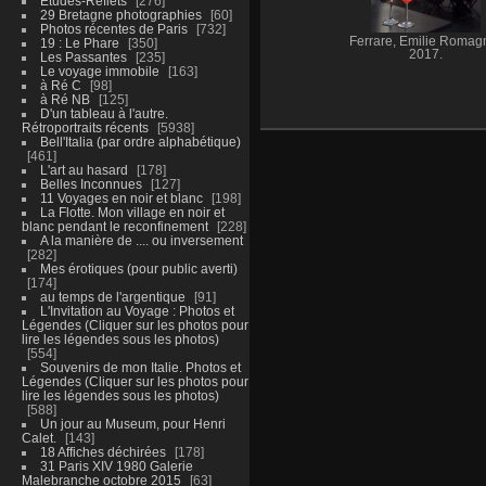
Etudes-Reflets
276
29 Bretagne photographies
60
Photos récentes de Paris
732
Ferrare, Emilie Romag
19 : Le Phare
350
2017.
Les Passantes
235
Le voyage immobile
163
à Ré C
98
à Ré NB
125
D'un tableau à l'autre.
Rétroportraits récents
5938
Bell'Italia (par ordre alphabétique)
461
L'art au hasard
178
Belles Inconnues
127
11 Voyages en noir et blanc
198
La Flotte. Mon village en noir et
blanc pendant le reconfinement
228
A la manière de .... ou inversement
282
Mes érotiques (pour public averti)
174
au temps de l'argentique
91
L'Invitation au Voyage : Photos et
Légendes (Cliquer sur les photos pour
lire les légendes sous les photos)
554
Souvenirs de mon Italie. Photos et
Légendes (Cliquer sur les photos pour
lire les légendes sous les photos)
588
Un jour au Museum, pour Henri
Calet.
143
18 Affiches déchirées
178
31 Paris XIV 1980 Galerie
Malebranche octobre 2015
63