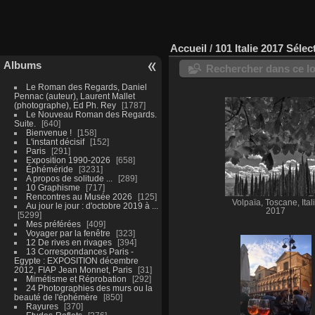
Accueil
/
101 Italie 2017 Sélec
Albums
Rechercher dans ce lo
Le Roman des Regards, Daniel
Pennac (auteur), Laurent Mallet
(photographe), Ed Ph. Rey
1787
Le Nouveau Roman des Regards.
Suite.
640
Bienvenue !
158
L'instant décisif
152
Paris
291
Exposition 1990-2026
658
Éphéméride
3231
A propos de solitude ...
289
10 Graphisme
717
Rencontres au Musée 2026
125
Volpaïa, Toscane, Ital
Au jour le jour : d'octobre 2019 à ...
2017
5299
Mes préférées
409
Voyager par la fenêtre
323
12 De rives en rivages
394
13 Correspondances Paris -
Egypte : EXPOSITION décembre
2012, FIAP Jean Monnet, Paris
31
Mimétisme et Réprobation
292
24 Photographies des murs ou la
beauté de l'éphémère
850
Rayures
370