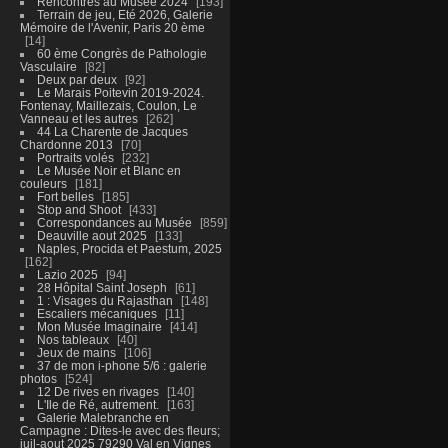
Rencontres au Musée 2024
193
Terrain de jeu, Eté 2026, Galerie
Mémoire de l'Avenir, Paris 20 ème
14
60 ème Congrès de Pathologie
Vasculaire
82
Deux par deux
92
Le Marais Poitevin 2019-2024.
Fontenay, Maillezais, Coulon, Le
Vanneau et les autres
262
44 La Charente de Jacques
Chardonne 2013
70
Portraits volés
232
Le Musée Noir et Blanc en
couleurs
181
Fort belles
185
Stop and Shoot
433
Correspondances au Musée
859
Deauville aout 2025
133
Naples, Procida et Paestum, 2025
162
Lazio 2025
94
28 Hôpital Saint Joseph
61
1 : Visages du Rajasthan
148
Escaliers mécaniques
11
Mon Musée Imaginaire
414
Nos tableaux
40
Jeux de mains
106
37 de mon i-phone 5/6 : galerie
photos
524
12 De rives en rivages
140
L'Ile de Ré, autrement.
163
Galerie Malebranche en
Campagne : Dites-le avec des fleurs;
juil-aout 2025 79290 Val en Vignes