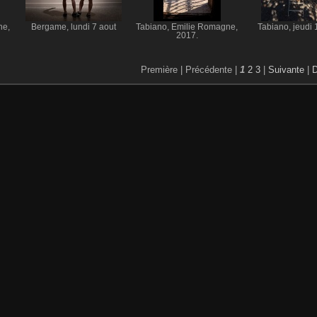
ne,
Bergame, lundi 7 aout
Tabiano, Emilie Romagne,
Tabiano, jeudi 
2017.
Première |
Précédente |
1
2
3
|
Suivante
|
D