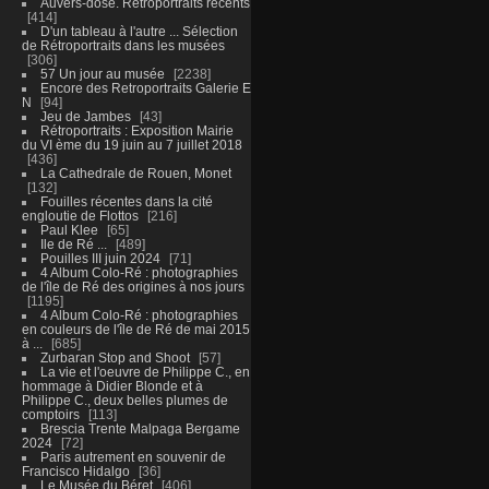
Auvers-dose. Retroportraits récents
414
D'un tableau à l'autre ... Sélection
de Rétroportraits dans les musées
306
57 Un jour au musée
2238
Encore des Retroportraits Galerie E
N
94
Jeu de Jambes
43
Rétroportraits : Exposition Mairie
du VI ème du 19 juin au 7 juillet 2018
436
La Cathedrale de Rouen, Monet
132
Fouilles récentes dans la cité
engloutie de Flottos
216
Paul Klee
65
Ile de Ré ...
489
Pouilles III juin 2024
71
4 Album Colo-Ré : photographies
de l'île de Ré des origines à nos jours
1195
4 Album Colo-Ré : photographies
en couleurs de l'île de Ré de mai 2015
à ...
685
Zurbaran Stop and Shoot
57
La vie et l'oeuvre de Philippe C., en
hommage à Didier Blonde et à
Philippe C., deux belles plumes de
comptoirs
113
Brescia Trente Malpaga Bergame
2024
72
Paris autrement en souvenir de
Francisco Hidalgo
36
Le Musée du Béret
406