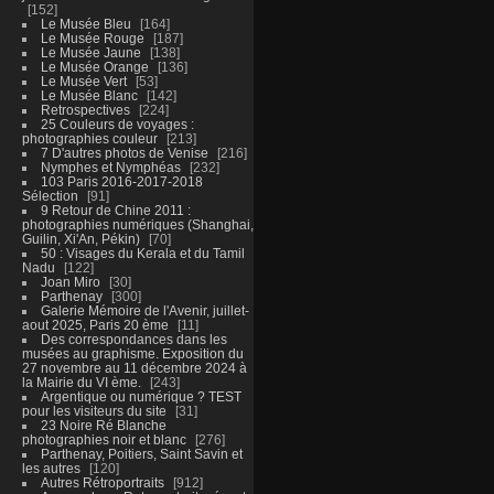
152
Le Musée Bleu
164
Le Musée Rouge
187
Le Musée Jaune
138
Le Musée Orange
136
Le Musée Vert
53
Le Musée Blanc
142
Retrospectives
224
25 Couleurs de voyages :
photographies couleur
213
7 D'autres photos de Venise
216
Nymphes et Nymphéas
232
103 Paris 2016-2017-2018
Sélection
91
9 Retour de Chine 2011 :
photographies numériques (Shanghai,
Guilin, Xi'An, Pékin)
70
50 : Visages du Kerala et du Tamil
Nadu
122
Joan Miro
30
Parthenay
300
Galerie Mémoire de l'Avenir, juillet-
aout 2025, Paris 20 ème
11
Des correspondances dans les
musées au graphisme. Exposition du
27 novembre au 11 décembre 2024 à
la Mairie du VI ème.
243
Argentique ou numérique ? TEST
pour les visiteurs du site
31
23 Noire Ré Blanche
photographies noir et blanc
276
Parthenay, Poitiers, Saint Savin et
les autres
120
Autres Rétroportraits
912