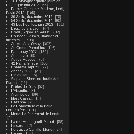
16 Catalogne : quatre jours en
Catalogne mai 2012
65
Parme, Cremone, Modene, Lodi,
Pavie 2018
105
39 Sicile, décembre 2012
75
54 Sicile, décembre 2014
90
43 Les Pouilles, juin 2013
101
Deux jours à Lyon
47
Cross, Signac et Seurat
202
Rousses, Brunes, Blondes et
diverses ...
598
Au Musée d'Orsay
303
Au Centre Pompidou
116
Parthenay 2022
136
Au Louvre
60
Autres Musées
77
42 Par la fenêtre
200
Charente sept 22
77
Annecy 2022
27
L'Invitation
16
Stop and Shoot au Jardin des
Plantes
48
Drôles de têtes
62
L'Absinthe
31
Arcimboldo
69
Mary Cassatt
14
Cézanne
25
Le Condottiere et la Belle
Ferronnière
101
Monet Le Parlement de Londres
24
La rue Montorgueil, Monet.
58
Pissaro
22
Portrait de Camille, Monet
24
Renoir
107