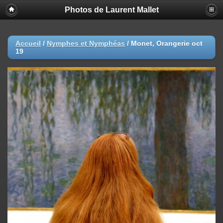
Photos de Laurent Mallet
Accueil
/
Nymphes et Nymphéas
/
Monet, Orangerie oct
19